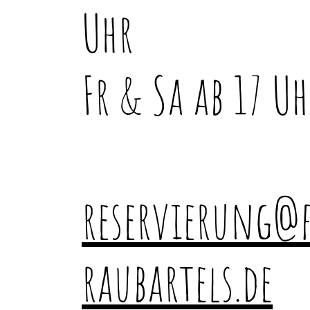
Uhr
Fr & Sa ab 17 Uh
reservierung@
raubartels.de