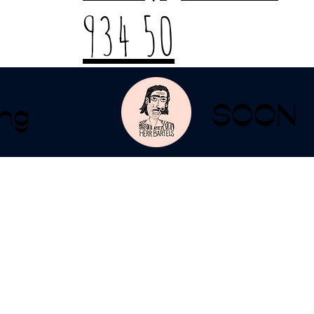
934 50
ng
SOON
zum Tag