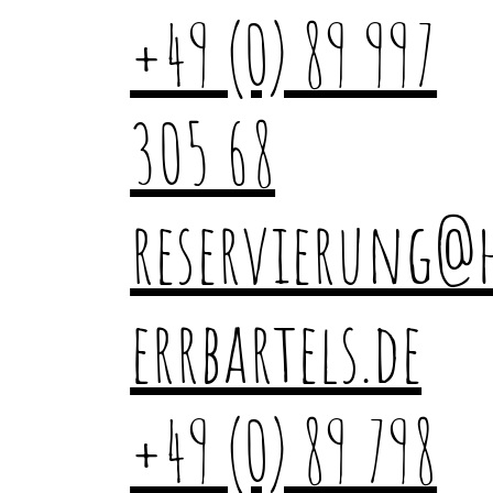
+49 (0) 89 997
305 68
reservierung@
errbartels.de
+49 (0) 89 798